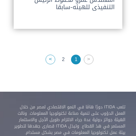
التنفيذى للهيئه-سابقا
>
<
2
1
تلعب ITIDA دورًا هامًا في النمو الاقتصادي لمصر من خلال
العمل الدؤوب على تنمية صناعة تكنولوجيا المعلومات. ونالت
الهيئة جوائز دولية عدة جراء الالتزام طويل الأجل والاستثمار
المستمر في هذ القطاع. وتبذل ITIDA قصارى جهدها لتطوير
بيئة عمل تكنولوجيا المعلومات في مصر بشكل مستدام.