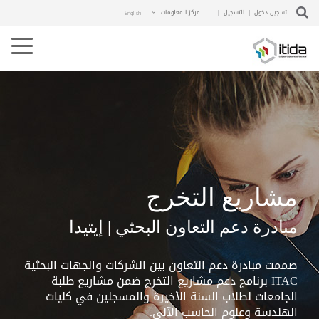
تسجيل دخول
|
التسجيل
|
مركز المعلومات
English
ggle
ation
مشاريع التخرج
مبادرة دعم التعاون البحثي | إيتيدا
صممت مبادرة دعم التعاون بين الشركات والجهات البحثية
ITAC برنامج دعم مشاريع التخرج ضمن مشاريع طلبة
الجامعات لطلاب السنة الأخيرة والمسجلين في كليات
الهندسة وعلوم الحاسب الآلي. ​​​